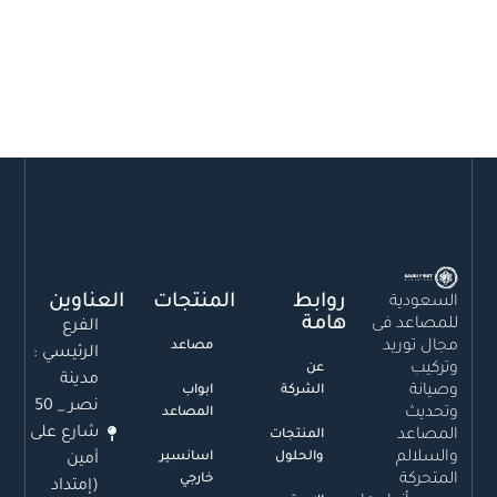
روابط
المنتجات
العناوين
السعودية
هامة
للمصاعد فى
الفرع
مجال توريد
مصاعد
الرئيسي :
وتركيب
عن
مدينة
وصيانة
الشركة
ابواب
نصر _ 50
وتحديث
المصاعد
شارع على
المصاعد
المنتجات
والسلالم
والحلول
اسانسير
أمين
المتحركة
خارجي
(إمتداد