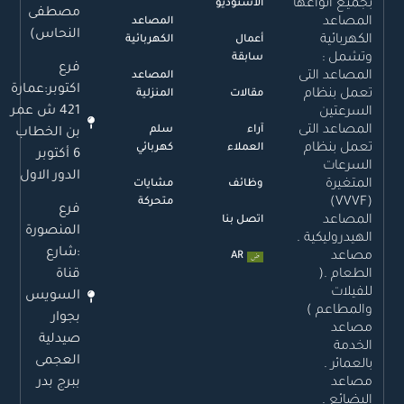
بجميع أنواعها
الاستوديو
مصطفى
المصاعد
المصاعد
النحاس)
الكهربائية
أعمال
الكهربائية
وتشمل :
سابقة
فرع
المصاعد التى
المصاعد
اكتوبر:عمارة
تعمل بنظام
مقالات
المنزلية
421 ش عمر
السرعتين
المصاعد التى
آراء
سلم
بن الخطاب
تعمل بنظام
العملاء
كهربائي
6 أكتوبر
السرعات
الدور الاول
المتغيرة
وظائف
مشايات
(VVVF)
متحركة
فرع
المصاعد
اتصل بنا
المنصورة
الهيدروليكية .
:شارع
مصاعد
AR
قناة
الطعام .(
للفيلات
السويس
والمطاعم )
بجوار
مصاعد
صيدلية
الخدمة
العجمى
بالعمائر .
ببرج بدر
مصاعد
البضائع .