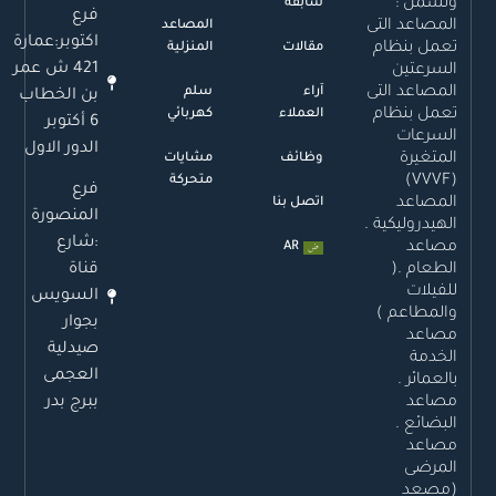
وتشمل :
سابقة
فرع
المصاعد التى
المصاعد
اكتوبر:عمارة
تعمل بنظام
مقالات
المنزلية
421 ش عمر
السرعتين
المصاعد التى
آراء
سلم
بن الخطاب
تعمل بنظام
العملاء
كهربائي
6 أكتوبر
السرعات
الدور الاول
المتغيرة
وظائف
مشايات
(VVVF)
متحركة
فرع
المصاعد
اتصل بنا
المنصورة
الهيدروليكية .
:شارع
مصاعد
AR
قناة
الطعام .(
للفيلات
السويس
والمطاعم )
بجوار
مصاعد
صيدلية
الخدمة
العجمى
بالعمائر .
ببرج بدر
مصاعد
البضائع .
مصاعد
المرضى
(مصعد