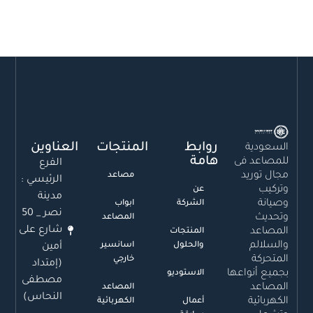
روابط
المنتجات
العناوين
السعودية
هامة
للمصاعد فى
الفرع
مجال توريد
مصاعد
الرئيسي :
وتركيب
عن
مدينة
وصيانة
الشركة
ابواب
نصر _ 50
وتحديث
المصاعد
شارع على
المصاعد
المنتجات
والسلالم
والحلول
اسانسير
أمين
المتحركة
خارجي
(إمتداد
بجميع أنواعها
الاستوديو
مصطفى
المصاعد
المصاعد
النحاس)
الكهربائية
أعمال
الكهربائية