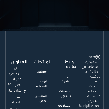
روابط
المنتجات
العناوين
السعودية
هامة
للمصاعد فى
الفرع
مجال توريد
مصاعد
الرئيسي :
وتركيب
عن
مدينة
وصيانة
الشركة
ابواب
نصر _ 50
وتحديث
المصاعد
شارع على
المصاعد
المنتجات
والسلالم
والحلول
اسانسير
أمين
المتحركة
خارجي
(إمتداد
بجميع أنواعها
الاستوديو
مصطفى