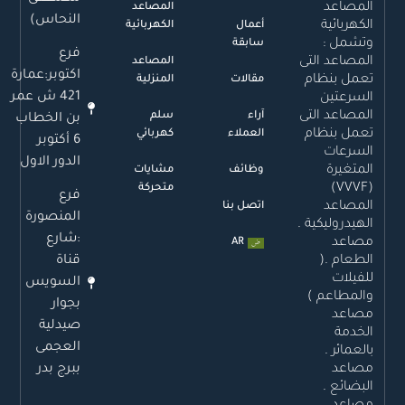
المصاعد
المصاعد
النحاس)
الكهربائية
أعمال
الكهربائية
وتشمل :
سابقة
فرع
المصاعد التى
المصاعد
اكتوبر:عمارة
تعمل بنظام
مقالات
المنزلية
421 ش عمر
السرعتين
المصاعد التى
آراء
سلم
بن الخطاب
تعمل بنظام
العملاء
كهربائي
6 أكتوبر
السرعات
الدور الاول
المتغيرة
وظائف
مشايات
(VVVF)
متحركة
فرع
المصاعد
اتصل بنا
المنصورة
الهيدروليكية .
:شارع
مصاعد
AR
قناة
الطعام .(
للفيلات
السويس
والمطاعم )
بجوار
مصاعد
صيدلية
الخدمة
العجمى
بالعمائر .
ببرج بدر
مصاعد
البضائع .