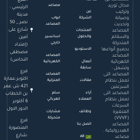
الفرع
مجال توريد
مصاعد
الرئيسي :
وتركيب
عن
مدينة
وصيانة
الشركة
ابواب
نصر _ 50
وتحديث
المصاعد
شارع على
المصاعد
المنتجات
والسلالم
والحلول
اسانسير
أمين
المتحركة
خارجي
(إمتداد
بجميع أنواعها
الاستوديو
مصطفى
المصاعد
المصاعد
النحاس)
الكهربائية
أعمال
الكهربائية
وتشمل :
سابقة
فرع
المصاعد التى
المصاعد
اكتوبر:عمارة
تعمل بنظام
مقالات
المنزلية
421 ش عمر
السرعتين
المصاعد التى
آراء
سلم
بن الخطاب
تعمل بنظام
العملاء
كهربائي
6 أكتوبر
السرعات
الدور الاول
المتغيرة
وظائف
مشايات
(VVVF)
متحركة
فرع
المصاعد
اتصل بنا
المنصورة
الهيدروليكية .
:شارع
مصاعد
AR