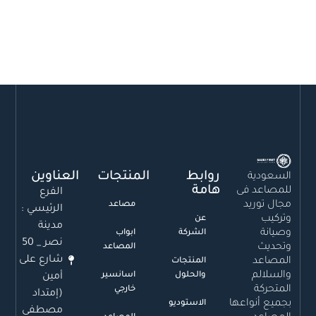
روابط
المنتجات
العناوين
السعودية
هامة
للمصاعد فى
الفرع
مجال توريد
مصاعد
الرئيسي :
وتركيب
عن
مدينة
وصيانة
الشركة
ابواب
نصر _ 50
وتحديث
المصاعد
شارع على
المصاعد
المنتجات
والسلالم
والحلول
اسانسير
أمين
المتحركة
خارجي
(إمتداد
بجميع أنواعها
الاستوديو
مصطفى