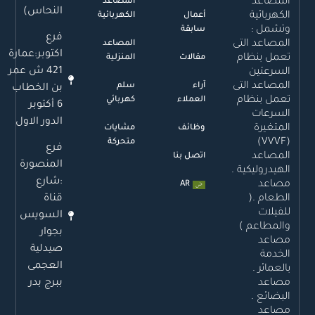
المصاعد
المصاعد
النحاس)
الكهربائية
أعمال
الكهربائية
وتشمل :
سابقة
فرع
المصاعد التى
المصاعد
اكتوبر:عمارة
تعمل بنظام
مقالات
المنزلية
421 ش عمر
السرعتين
المصاعد التى
آراء
سلم
بن الخطاب
تعمل بنظام
العملاء
كهربائي
6 أكتوبر
السرعات
الدور الاول
المتغيرة
وظائف
مشايات
(VVVF)
متحركة
فرع
المصاعد
اتصل بنا
المنصورة
الهيدروليكية .
:شارع
مصاعد
AR
قناة
الطعام .(
للفيلات
السويس
والمطاعم )
بجوار
مصاعد
صيدلية
الخدمة
العجمى
بالعمائر .
ببرج بدر
مصاعد
البضائع .
مصاعد